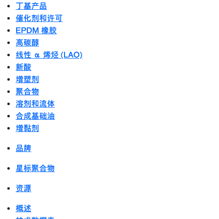
丁基产品
催化剂和许可
EPDM 橡胶
高碳醇
线性 α 烯烃 (LAO)
新酸
增塑剂
聚合物
溶剂和流体
合成基础油
增黏剂
品牌
星标聚合物
资源
概述