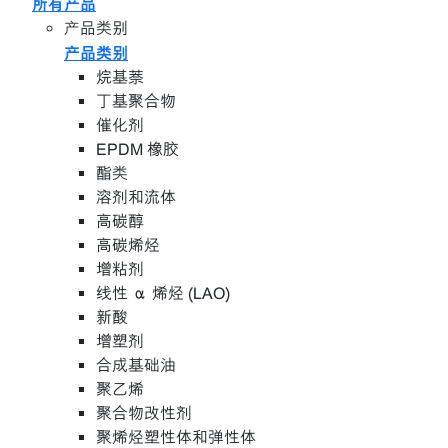
所有产品
产品类别
产品类别
烷基萘
丁基聚合物
催化剂
EPDM 橡胶
酯类
溶剂和流体
高碳醇
高碳烯烃
增粘剂
线性 α 烯烃 (LAO)
新酸
增塑剂
合成基础油
聚乙烯
聚合物改性剂
聚烯烃塑性体和弹性体