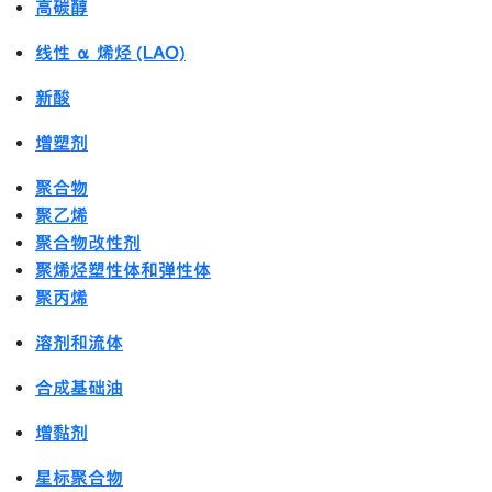
高碳醇
线性 α 烯烃 (LAO)
新酸
增塑剂
聚合物
聚乙烯
聚合物改性剂
聚烯烃塑性体和弹性体
聚丙烯
溶剂和流体
合成基础油
增黏剂
星标聚合物