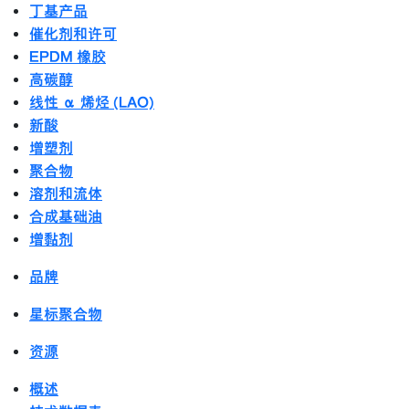
丁基产品
催化剂和许可
EPDM 橡胶
高碳醇
线性 α 烯烃 (LAO)
新酸
增塑剂
聚合物
溶剂和流体
合成基础油
增黏剂
品牌
星标聚合物
资源
概述