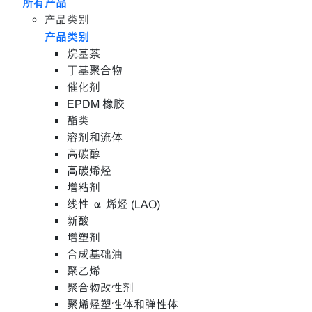
所有产品
产品类别
产品类别
烷基萘
丁基聚合物
催化剂
EPDM 橡胶
酯类
溶剂和流体
高碳醇
高碳烯烃
增粘剂
线性 α 烯烃 (LAO)
新酸
增塑剂
合成基础油
聚乙烯
聚合物改性剂
聚烯烃塑性体和弹性体