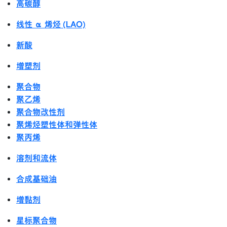
高碳醇
线性 α 烯烃 (LAO)
新酸
增塑剂
聚合物
聚乙烯
聚合物改性剂
聚烯烃塑性体和弹性体
聚丙烯
溶剂和流体
合成基础油
增黏剂
星标聚合物