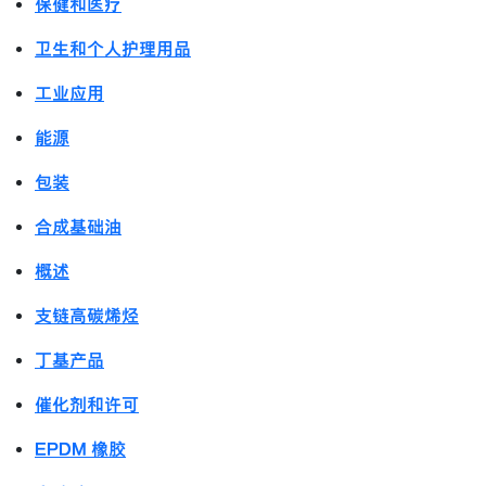
保健和医疗
卫生和个人护理用品
工业应用
能源
包装
合成基础油
概述
支链高碳烯烃
丁基产品
催化剂和许可
EPDM 橡胶