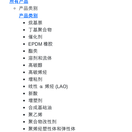
所有产品
产品类别
产品类别
烷基萘
丁基聚合物
催化剂
EPDM 橡胶
酯类
溶剂和流体
高碳醇
高碳烯烃
增粘剂
线性 α 烯烃 (LAO)
新酸
增塑剂
合成基础油
聚乙烯
聚合物改性剂
聚烯烃塑性体和弹性体