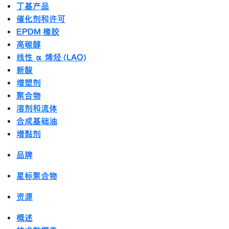
丁基产品
催化剂和许可
EPDM 橡胶
高碳醇
线性 α 烯烃 (LAO)
新酸
增塑剂
聚合物
溶剂和流体
合成基础油
增黏剂
品牌
星标聚合物
资源
概述