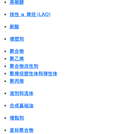
高碳醇
线性 α 烯烃 (LAO)
新酸
增塑剂
聚合物
聚乙烯
聚合物改性剂
聚烯烃塑性体和弹性体
聚丙烯
溶剂和流体
合成基础油
增黏剂
星标聚合物