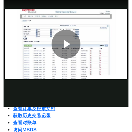
播
OCS 导览
新建订单
创建基于合同的订单
建立订单模板
放
根据订单模板创建订单
搜索、更改或取消订单
搜索合同
查看订单及检索文档
视
获取历史交易记录
查看对账单
访问MSDS