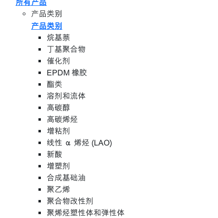
所有产品
产品类别
产品类别
烷基萘
丁基聚合物
催化剂
EPDM 橡胶
酯类
溶剂和流体
高碳醇
高碳烯烃
增粘剂
线性 α 烯烃 (LAO)
新酸
增塑剂
合成基础油
聚乙烯
聚合物改性剂
聚烯烃塑性体和弹性体