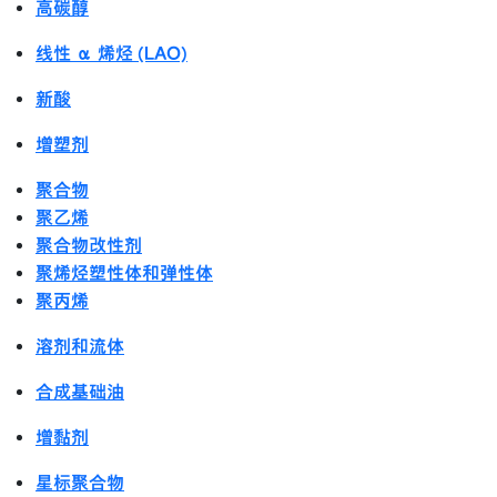
高碳醇
线性 α 烯烃 (LAO)
新酸
增塑剂
聚合物
聚乙烯
聚合物改性剂
聚烯烃塑性体和弹性体
聚丙烯
溶剂和流体
合成基础油
增黏剂
星标聚合物