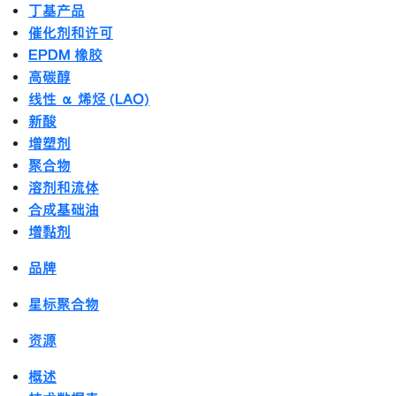
丁基产品
催化剂和许可
EPDM 橡胶
高碳醇
线性 α 烯烃 (LAO)
新酸
增塑剂
聚合物
溶剂和流体
合成基础油
增黏剂
品牌
星标聚合物
资源
概述