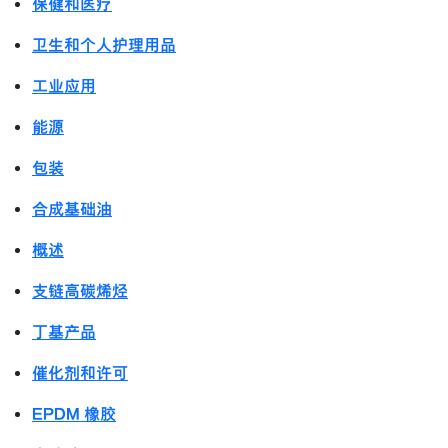
保健和医疗
卫生和个人护理用品
工业应用
能源
包装
合成基础油
概述
支链高碳烯烃
丁基产品
催化剂和许可
EPDM 橡胶