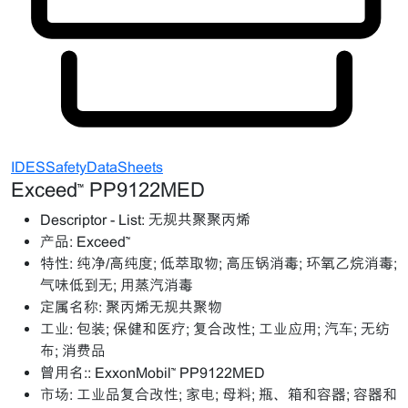
IDESSafetyDataSheets
Exceed™ PP9122MED
Descriptor - List:
无规共聚聚丙烯
产品:
Exceed™
特性:
纯净/高纯度; 低萃取物; 高压锅消毒; 环氧乙烷消毒;
气味低到无; 用蒸汽消毒
定属名称:
聚丙烯无规共聚物
工业:
包装; 保健和医疗; 复合改性; 工业应用; 汽车; 无纺
布; 消费品
曾用名::
ExxonMobil™ PP9122MED
市场:
工业品复合改性; 家电; 母料; 瓶、箱和容器; 容器和