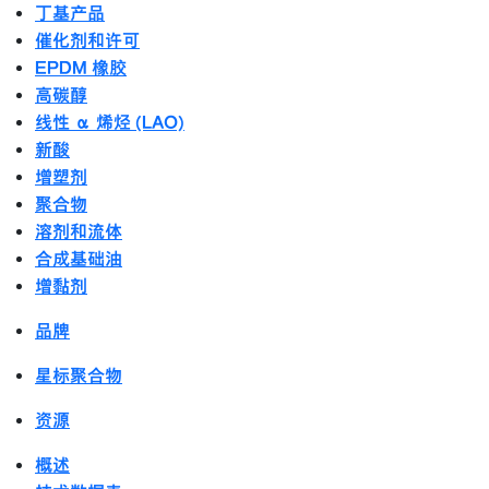
丁基产品
催化剂和许可
EPDM 橡胶
高碳醇
线性 α 烯烃 (LAO)
新酸
增塑剂
聚合物
溶剂和流体
合成基础油
增黏剂
品牌
星标聚合物
资源
概述