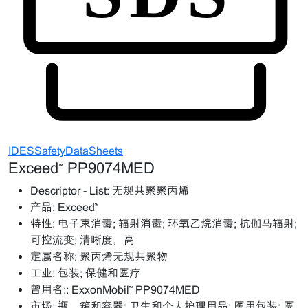
IDESSafetyDataSheets
Exceed™ PP9074MED
Descriptor - List:
无规共聚聚丙烯
产品:
Exceed™
特性:
电子束消毒; 辐射消毒; 环氧乙烷消毒; 抗伽马辐射;
可控流变; 清晰度，高
定属名称:
聚丙烯无规共聚物
工业:
包装; 保健和医疗
曾用名::
ExxonMobil™ PP9074MED
市场:
瓶、箱和容器; 卫生和个人护理用品; 医用包装; 医