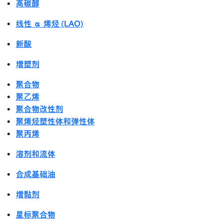
高碳醇
线性 α 烯烃 (LAO)
新酸
增塑剂
聚合物
聚乙烯
聚合物改性剂
聚烯烃塑性体和弹性体
聚丙烯
溶剂和流体
合成基础油
增黏剂
星标聚合物