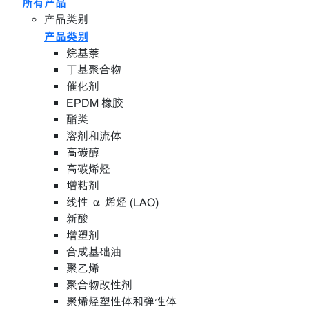
所有产品
产品类别
产品类别
烷基萘
丁基聚合物
催化剂
EPDM 橡胶
酯类
溶剂和流体
高碳醇
高碳烯烃
增粘剂
线性 α 烯烃 (LAO)
新酸
增塑剂
合成基础油
聚乙烯
聚合物改性剂
聚烯烃塑性体和弹性体