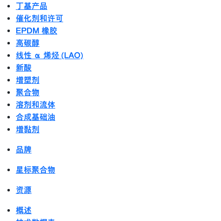
丁基产品
催化剂和许可
EPDM 橡胶
高碳醇
线性 α 烯烃 (LAO)
新酸
增塑剂
聚合物
溶剂和流体
合成基础油
增黏剂
品牌
星标聚合物
资源
概述