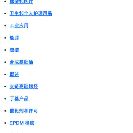
保健和医疗
卫生和个人护理用品
工业应用
能源
包装
合成基础油
概述
支链高碳烯烃
丁基产品
催化剂和许可
EPDM 橡胶