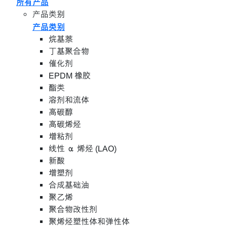
所有产品
产品类别
产品类别
烷基萘
丁基聚合物
催化剂
EPDM 橡胶
酯类
溶剂和流体
高碳醇
高碳烯烃
增粘剂
线性 α 烯烃 (LAO)
新酸
增塑剂
合成基础油
聚乙烯
聚合物改性剂
聚烯烃塑性体和弹性体