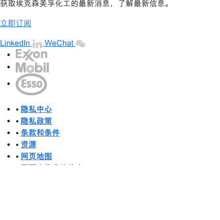
获取埃克森美孚化工的最新消息，了解最新信息。
立即订阅
LinkedIn
WeChat
•
隐私中心
•
隐私政策
•
条款和条件
•
资源
•
网页地图
•
不要出售我的信息
2003-2026 埃克森美孚公司版权所有。保留所有权利。
埃克森美孚（中国）投资有限公司
沪ICP备09048291号-9
沪公网安备 31010402004503号