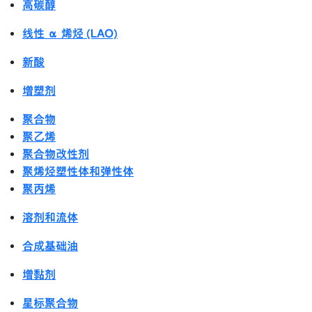
高碳醇
线性 α 烯烃 (LAO)
新酸
增塑剂
聚合物
聚乙烯
聚合物改性剂
聚烯烃塑性体和弹性体
聚丙烯
溶剂和流体
合成基础油
增黏剂
星标聚合物