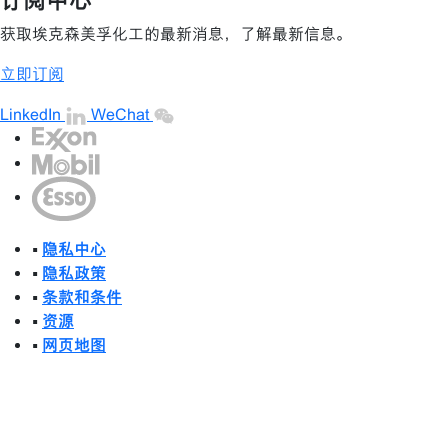
订阅中心
获取埃克森美孚化工的最新消息，了解最新信息。
立即订阅
LinkedIn
WeChat
•
隐私中心
•
隐私政策
•
条款和条件
•
资源
•
网页地图
•
不要出售我的信息
2003-2026 埃克森美孚公司版权所有。保留所有权利。
埃克森美孚（中国）投资有限公司
沪ICP备09048291号-9