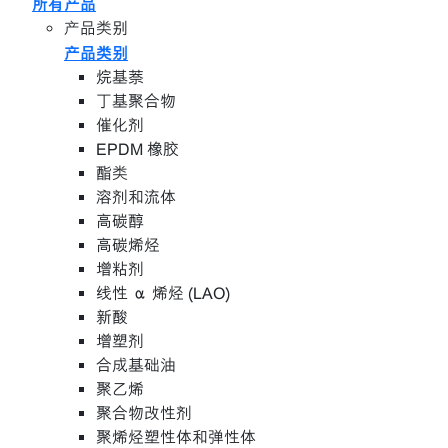
所有产品
产品类别
产品类别
烷基萘
丁基聚合物
催化剂
EPDM 橡胶
酯类
溶剂和流体
高碳醇
高碳烯烃
增粘剂
线性 α 烯烃 (LAO)
新酸
增塑剂
合成基础油
聚乙烯
聚合物改性剂
聚烯烃塑性体和弹性体