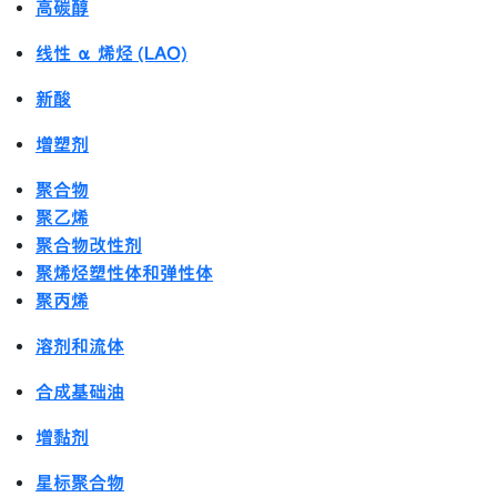
高碳醇
线性 α 烯烃 (LAO)
新酸
增塑剂
聚合物
聚乙烯
聚合物改性剂
聚烯烃塑性体和弹性体
聚丙烯
溶剂和流体
合成基础油
增黏剂
星标聚合物