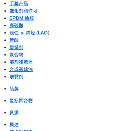
丁基产品
催化剂和许可
EPDM 橡胶
高碳醇
线性 α 烯烃 (LAO)
新酸
增塑剂
聚合物
溶剂和流体
合成基础油
增黏剂
品牌
星标聚合物
资源
概述