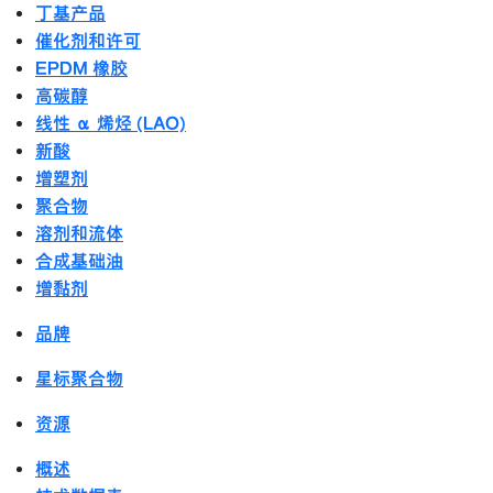
丁基产品
催化剂和许可
EPDM 橡胶
高碳醇
线性 α 烯烃 (LAO)
新酸
增塑剂
聚合物
溶剂和流体
合成基础油
增黏剂
品牌
星标聚合物
资源
概述