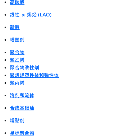
高碳醇
线性 α 烯烃 (LAO)
新酸
增塑剂
聚合物
聚乙烯
聚合物改性剂
聚烯烃塑性体和弹性体
聚丙烯
溶剂和流体
合成基础油
增黏剂
星标聚合物