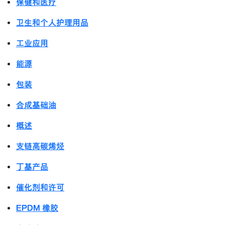
保健和医疗
卫生和个人护理用品
工业应用
能源
包装
合成基础油
概述
支链高碳烯烃
丁基产品
催化剂和许可
EPDM 橡胶