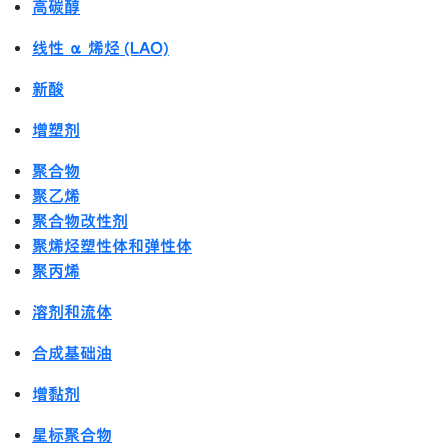
高碳醇
线性 α 烯烃 (LAO)
新酸
增塑剂
聚合物
聚乙烯
聚合物改性剂
聚烯烃塑性体和弹性体
聚丙烯
溶剂和流体
合成基础油
增黏剂
星标聚合物