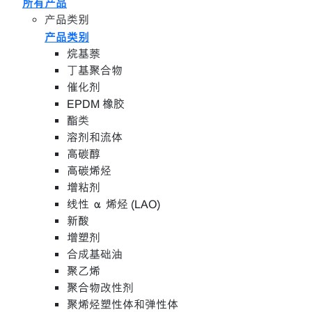
所有产品
产品类别
产品类别
烷基萘
丁基聚合物
催化剂
EPDM 橡胶
酯类
溶剂和流体
高碳醇
高碳烯烃
增粘剂
线性 α 烯烃 (LAO)
新酸
增塑剂
合成基础油
聚乙烯
聚合物改性剂
聚烯烃塑性体和弹性体