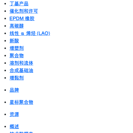
丁基产品
催化剂和许可
EPDM 橡胶
高碳醇
线性 α 烯烃 (LAO)
新酸
增塑剂
聚合物
溶剂和流体
合成基础油
增黏剂
品牌
星标聚合物
资源
概述