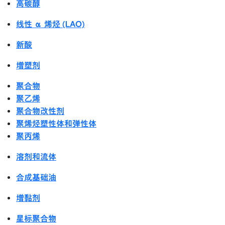
高碳醇
线性 α 烯烃 (LAO)
新酸
增塑剂
聚合物
聚乙烯
聚合物改性剂
聚烯烃塑性体和弹性体
聚丙烯
溶剂和流体
合成基础油
增黏剂
星标聚合物