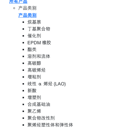
所有产品
产品类别
产品类别
烷基萘
丁基聚合物
催化剂
EPDM 橡胶
酯类
溶剂和流体
高碳醇
高碳烯烃
增粘剂
线性 α 烯烃 (LAO)
新酸
增塑剂
合成基础油
聚乙烯
聚合物改性剂
聚烯烃塑性体和弹性体