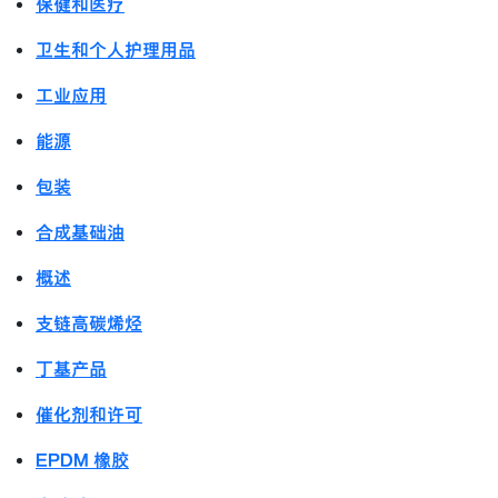
保健和医疗
卫生和个人护理用品
工业应用
能源
包装
合成基础油
概述
支链高碳烯烃
丁基产品
催化剂和许可
EPDM 橡胶