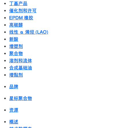
丁基产品
催化剂和许可
EPDM 橡胶
高碳醇
线性 α 烯烃 (LAO)
新酸
增塑剂
聚合物
溶剂和流体
合成基础油
增黏剂
品牌
星标聚合物
资源
概述