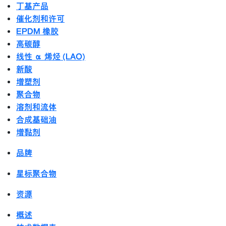
丁基产品
催化剂和许可
EPDM 橡胶
高碳醇
线性 α 烯烃 (LAO)
新酸
增塑剂
聚合物
溶剂和流体
合成基础油
增黏剂
品牌
星标聚合物
资源
概述