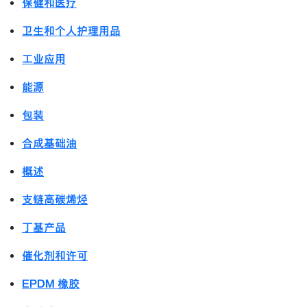
保健和医疗
卫生和个人护理用品
工业应用
能源
包装
合成基础油
概述
支链高碳烯烃
丁基产品
催化剂和许可
EPDM 橡胶