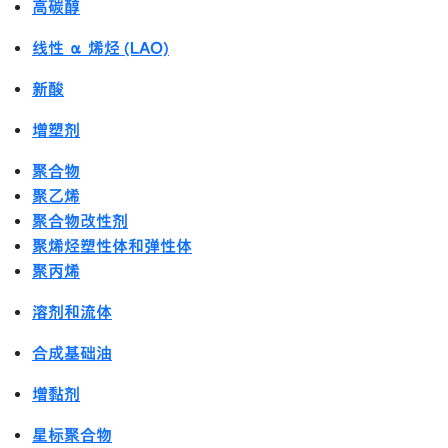
高碳醇
线性 α 烯烃 (LAO)
新酸
增塑剂
聚合物
聚乙烯
聚合物改性剂
聚烯烃塑性体和弹性体
聚丙烯
溶剂和流体
合成基础油
增黏剂
星标聚合物