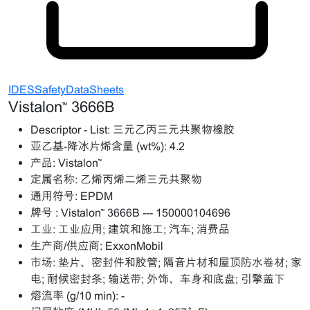
IDESSafetyDataSheets
Vistalon™ 3666B
Descriptor - List:
三元乙丙三元共聚物橡胶
亚乙基-降冰片烯含量 (wt%):
4.2
产品:
Vistalon™
定属名称:
乙烯丙烯二烯三元共聚物
通用符号:
EPDM
牌号 :
Vistalon™ 3666B --- 150000104696
工业:
工业应用; 建筑和施工; 汽车; 消费品
生产商/供应商:
ExxonMobil
市场:
垫片、密封件和胶管; 隔音片材和屋顶防水卷材; 家
电; 耐候密封条; 输送带; 外饰、车身和底盘; 引擎盖下
熔流率 (g/10 min):
-