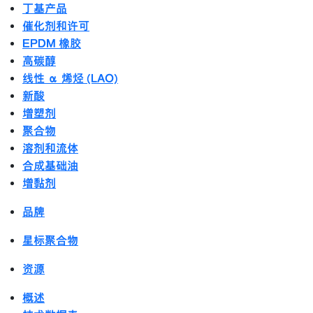
丁基产品
催化剂和许可
EPDM 橡胶
高碳醇
线性 α 烯烃 (LAO)
新酸
增塑剂
聚合物
溶剂和流体
合成基础油
增黏剂
品牌
星标聚合物
资源
概述