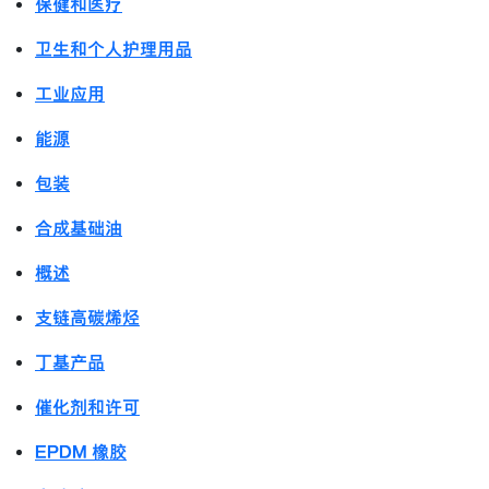
保健和医疗
卫生和个人护理用品
工业应用
能源
包装
合成基础油
概述
支链高碳烯烃
丁基产品
催化剂和许可
EPDM 橡胶