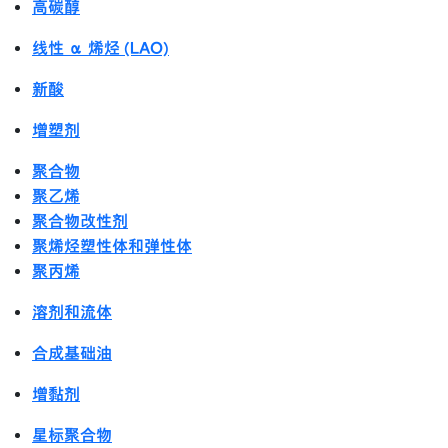
高碳醇
线性 α 烯烃 (LAO)
新酸
增塑剂
聚合物
聚乙烯
聚合物改性剂
聚烯烃塑性体和弹性体
聚丙烯
溶剂和流体
合成基础油
增黏剂
星标聚合物