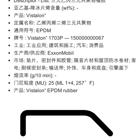
Descriptor - List:
三元乙丙三元共聚物橡胶
亚乙基-降冰片烯含量 (wt%):
-
产品:
Vistalon™
定属名称:
乙烯丙烯二烯三元共聚物
通用符号:
EPDM
牌号 :
Vistalon™ 1703P --- 150000000067
工业:
工业应用; 建筑和施工; 汽车; 消费品
生产商/供应商:
ExxonMobil
市场:
垫片、密封件和胶管; 隔音片材和屋顶防水卷材; 家
电; 耐候密封条; 输送带; 外饰、车身和底盘; 引擎盖下
熔流率 (g/10 min):
-
门尼粘度 (MU):
25 (ML 1+4, 257°F)
产品:
Vistalon™ EPDM rubber