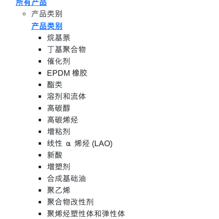
所有产品
产品类别
产品类别
烷基萘
丁基聚合物
催化剂
EPDM 橡胶
酯类
溶剂和流体
高碳醇
高碳烯烃
增粘剂
线性 α 烯烃 (LAO)
新酸
增塑剂
合成基础油
聚乙烯
聚合物改性剂
聚烯烃塑性体和弹性体