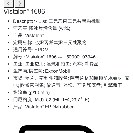
Vistalon™ 1696
Descriptor - List:
三元乙丙三元共聚物橡胶
亚乙基-降冰片烯含量 (wt%):
-
产品:
Vistalon™
定属名称:
乙烯丙烯二烯三元共聚物
通用符号:
EPDM
牌号 :
Vistalon™ 1696 --- 150000103946
工业:
工业应用; 建筑和施工; 汽车; 消费品
生产商/供应商:
ExxonMobil
市场:
垫片、密封件和胶管; 隔音片材和屋顶防水卷材; 家
电; 耐候密封条; 输送带; 外饰、车身和底盘; 引擎盖下
熔流率 (g/10 min):
-
门尼粘度 (MU):
52 (ML 1+4, 257°F)
产品:
Vistalon™ EPDM rubber