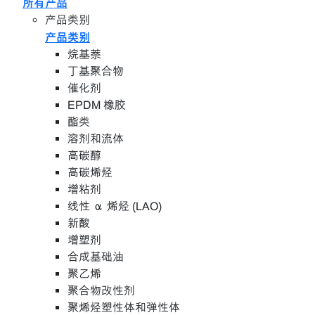
所有产品
产品类别
产品类别
烷基萘
丁基聚合物
催化剂
EPDM 橡胶
酯类
溶剂和流体
高碳醇
高碳烯烃
增粘剂
线性 α 烯烃 (LAO)
新酸
增塑剂
合成基础油
聚乙烯
聚合物改性剂
聚烯烃塑性体和弹性体