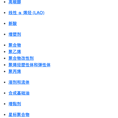
高碳醇
线性 α 烯烃 (LAO)
新酸
增塑剂
聚合物
聚乙烯
聚合物改性剂
聚烯烃塑性体和弹性体
聚丙烯
溶剂和流体
合成基础油
增黏剂
星标聚合物