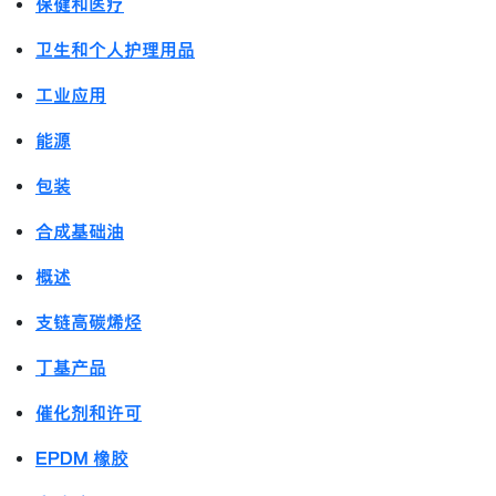
保健和医疗
卫生和个人护理用品
工业应用
能源
包装
合成基础油
概述
支链高碳烯烃
丁基产品
催化剂和许可
EPDM 橡胶