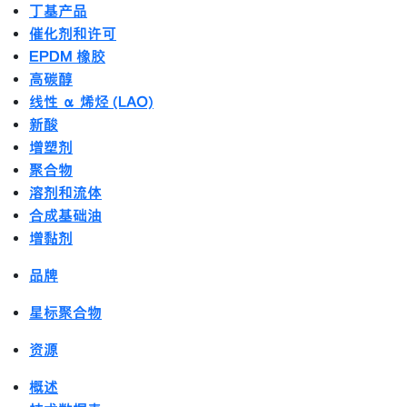
丁基产品
催化剂和许可
EPDM 橡胶
高碳醇
线性 α 烯烃 (LAO)
新酸
增塑剂
聚合物
溶剂和流体
合成基础油
增黏剂
品牌
星标聚合物
资源
概述