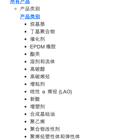
所有产品
产品类别
产品类别
烷基萘
丁基聚合物
催化剂
EPDM 橡胶
酯类
溶剂和流体
高碳醇
高碳烯烃
增粘剂
线性 α 烯烃 (LAO)
新酸
增塑剂
合成基础油
聚乙烯
聚合物改性剂
聚烯烃塑性体和弹性体