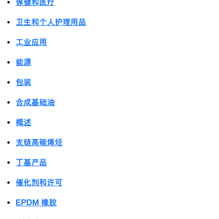
保健和医疗
卫生和个人护理用品
工业应用
能源
包装
合成基础油
概述
支链高碳烯烃
丁基产品
催化剂和许可
EPDM 橡胶