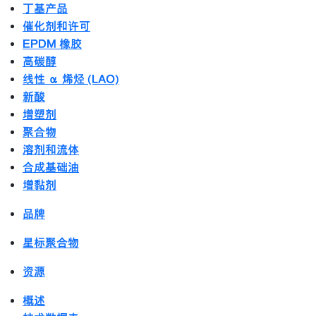
丁基产品
催化剂和许可
EPDM 橡胶
高碳醇
线性 α 烯烃 (LAO)
新酸
增塑剂
聚合物
溶剂和流体
合成基础油
增黏剂
品牌
星标聚合物
资源
概述