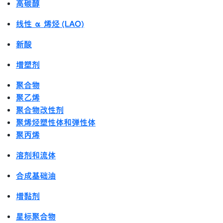
高碳醇
线性 α 烯烃 (LAO)
新酸
增塑剂
聚合物
聚乙烯
聚合物改性剂
聚烯烃塑性体和弹性体
聚丙烯
溶剂和流体
合成基础油
增黏剂
星标聚合物