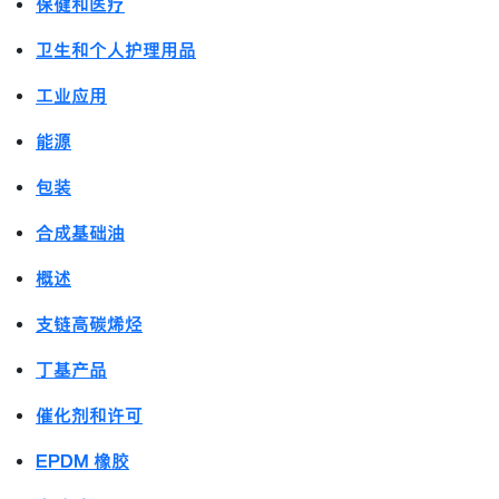
保健和医疗
卫生和个人护理用品
工业应用
能源
包装
合成基础油
概述
支链高碳烯烃
丁基产品
催化剂和许可
EPDM 橡胶