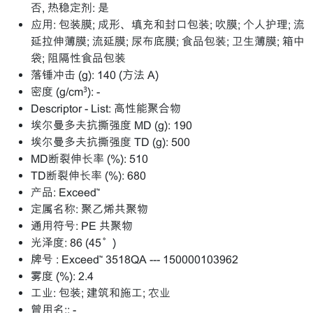
否, 热稳定剂: 是
应用:
包装膜; 成形、填充和封口包装; 吹膜; 个人护理; 流
延拉伸薄膜; 流延膜; 尿布底膜; 食品包装; 卫生薄膜; 箱中
袋; 阻隔性食品包装
落锤冲击 (g):
140 (方法 A)
密度 (g/cm³):
-
Descriptor - List:
高性能聚合物
埃尔曼多夫抗撕强度 MD (g):
190
埃尔曼多夫抗撕强度 TD (g):
500
MD断裂伸长率 (%):
510
TD断裂伸长率 (%):
680
产品:
Exceed™
定属名称:
聚乙烯共聚物
通用符号:
PE 共聚物
光泽度:
86 (45°)
牌号 :
Exceed™ 3518QA --- 150000103962
雾度 (%):
2.4
工业:
包装; 建筑和施工; 农业
曾用名::
-