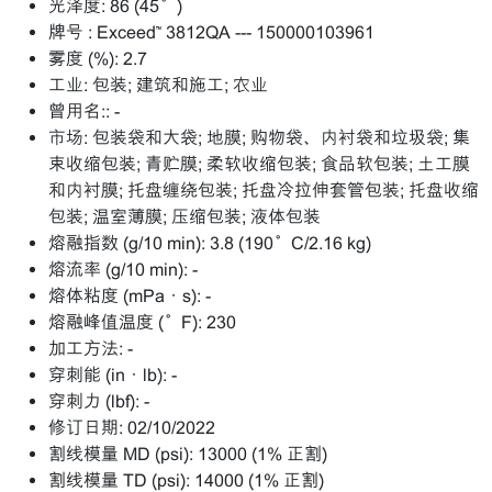
光泽度:
86 (45°)
牌号 :
Exceed™ 3812QA --- 150000103961
雾度 (%):
2.7
工业:
包装; 建筑和施工; 农业
曾用名::
-
市场:
包装袋和大袋; 地膜; 购物袋、内衬袋和垃圾袋; 集
束收缩包装; 青贮膜; 柔软收缩包装; 食品软包装; 土工膜
和内衬膜; 托盘缠绕包装; 托盘冷拉伸套管包装; 托盘收缩
包装; 温室薄膜; 压缩包装; 液体包装
熔融指数 (g/10 min):
3.8 (190°C/2.16 kg)
熔流率 (g/10 min):
-
熔体粘度 (mPa·s):
-
熔融峰值温度 (°F):
230
加工方法:
-
穿刺能 (in·lb):
-
穿刺力 (lbf):
-
修订日期:
02/10/2022
割线模量 MD (psi):
13000 (1% 正割)
割线模量 TD (psi):
14000 (1% 正割)