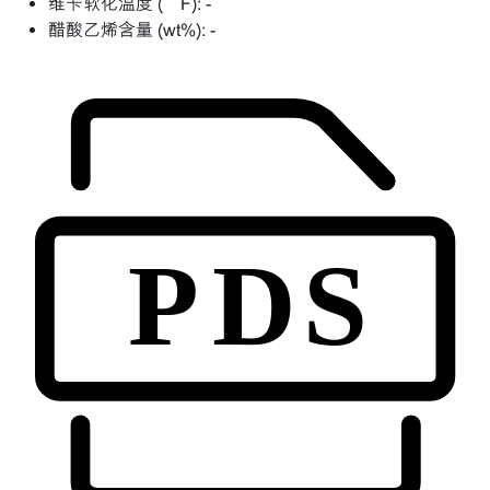
维卡软化温度 (°F):
-
醋酸乙烯含量 (wt%):
-