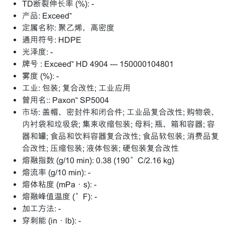
TD断裂伸长率 (%):
-
产品:
Exceed™
定属名称:
聚乙烯，高密度
通用符号:
HDPE
光泽度:
-
牌号 :
Exceed™ HD 4904 --- 150000104801
雾度 (%):
-
工业:
包装; 复合改性; 工业应用
曾用名::
Paxon™ SP5004
市场:
盖帽、密封件和闭合件; 工业品复合改性; 购物袋、
内衬袋和垃圾袋; 集束收缩包装; 母料; 瓶、箱和容器; 容
器和罐; 食品和饮料容器复合改性; 食品软包装; 消费品复
合改性; 压缩包装; 液体包装; 硬包装复合改性
熔融指数 (g/10 min):
0.38 (190°C/2.16 kg)
熔流率 (g/10 min):
-
熔体粘度 (mPa·s):
-
熔融峰值温度 (°F):
-
加工方法:
-
穿刺能 (in·lb):
-