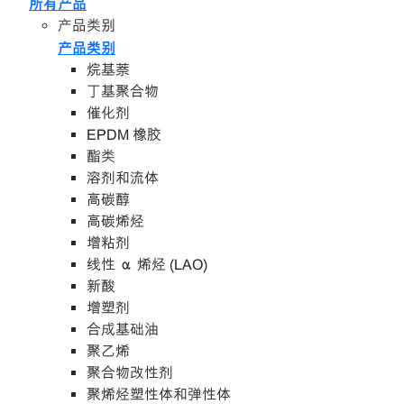
所有产品
产品类别
产品类别
烷基萘
丁基聚合物
催化剂
EPDM 橡胶
酯类
溶剂和流体
高碳醇
高碳烯烃
增粘剂
线性 α 烯烃 (LAO)
新酸
增塑剂
合成基础油
聚乙烯
聚合物改性剂
聚烯烃塑性体和弹性体