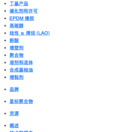
丁基产品
催化剂和许可
EPDM 橡胶
高碳醇
线性 α 烯烃 (LAO)
新酸
增塑剂
聚合物
溶剂和流体
合成基础油
增黏剂
品牌
星标聚合物
资源
概述