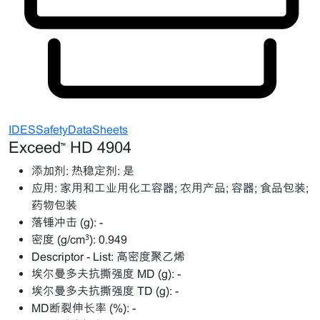
IDESSafetyDataSheets
Exceed™ HD 4904
添加剂:
热稳定剂: 是
应用:
家用和工业用化工容器; 农用产品; 容器; 食品包装;
药物包装
落锤冲击 (g):
-
密度 (g/cm³):
0.949
Descriptor - List:
高密度聚乙烯
埃尔曼多夫抗撕强度 MD (g):
-
埃尔曼多夫抗撕强度 TD (g):
-
MD断裂伸长率 (%):
-