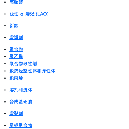
高碳醇
线性 α 烯烃 (LAO)
新酸
增塑剂
聚合物
聚乙烯
聚合物改性剂
聚烯烃塑性体和弹性体
聚丙烯
溶剂和流体
合成基础油
增黏剂
星标聚合物