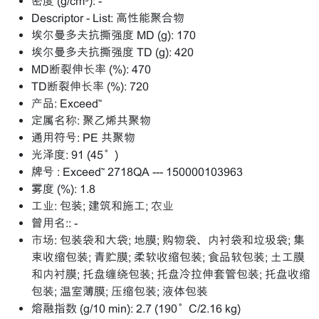
密度 (g/cm³):
-
Descriptor - List:
高性能聚合物
埃尔曼多夫抗撕强度 MD (g):
170
埃尔曼多夫抗撕强度 TD (g):
420
MD断裂伸长率 (%):
470
TD断裂伸长率 (%):
720
产品:
Exceed™
定属名称:
聚乙烯共聚物
通用符号:
PE 共聚物
光泽度:
91 (45°)
牌号 :
Exceed™ 2718QA --- 150000103963
雾度 (%):
1.8
工业:
包装; 建筑和施工; 农业
曾用名::
-
市场:
包装袋和大袋; 地膜; 购物袋、内衬袋和垃圾袋; 集
束收缩包装; 青贮膜; 柔软收缩包装; 食品软包装; 土工膜
和内衬膜; 托盘缠绕包装; 托盘冷拉伸套管包装; 托盘收缩
包装; 温室薄膜; 压缩包装; 液体包装
熔融指数 (g/10 min):
2.7 (190°C/2.16 kg)